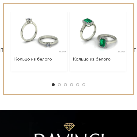
Кольцо из белого
Кольцо из белого
Ко
золота Art.K0439
золота Art.K0426
зо