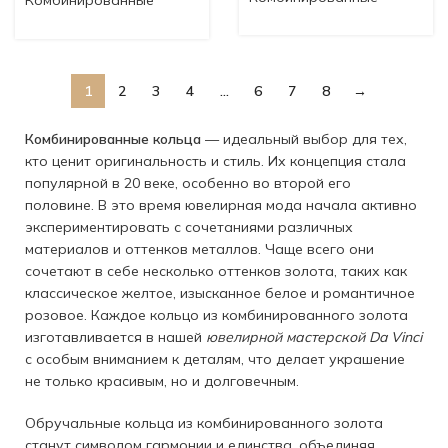
Комбинированные
кольца komb74
кольца komb75
1
2
3
4
…
6
7
8
→
Комбинированные кольца
— идеальный выбор для тех,
кто ценит оригинальность и стиль. Их концепция стала
популярной в 20 веке, особенно во второй его
половине. В это время ювелирная мода начала активно
экспериментировать с сочетаниями различных
материалов и оттенков металлов. Чаще всего они
сочетают в себе несколько оттенков золота, таких как
классическое желтое, изысканное белое и романтичное
розовое. Каждое кольцо из комбинированного золота
изготавливается в нашей
ювелирной мастерской Da Vinci
с особым вниманием к деталям, что делает украшение
не только красивым, но и долговечным.
Обручальные кольца из комбинированного золота
станут символом гармонии и единства, объединяя