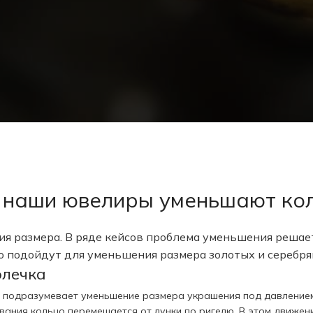
 наши ювелиры уменьшают ко
я размера. В ряде кейсов проблема уменьшения решает
о подойдут для уменьшения размера золотых и серебря
олечка
а, подразумевает уменьшение размера украшения под давлением
ивания кольцо перемещается от лунки по ригелю. В этом движен