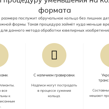
формата
 размера послужит обручальное кольцо без лишних де
ложной формы. Такая процедура займёт куда меньше вр
 для данного метода обработки ювелирных изобретений,
ками.
С наличием гравировки.
Укр
тран
ллианты,
Надписи могут пострадать
Составны
 все
в процессе сужения
мешают про
льны к
кольца.
писанным
.