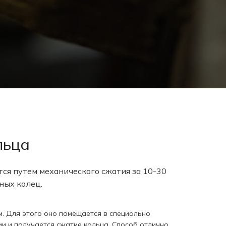
льца
ся путем механического сжатия за 10-30
ных колец.
. Для этого оно помещается в специально
ии и получается сжатие кольца. Способ отлично