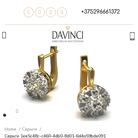
+375296661372
Нажмите, чтобы увеличить изображение
Home
Серьги
Серьги 1ee5c48c-c460-4db0-8d01-6d4a59bde091