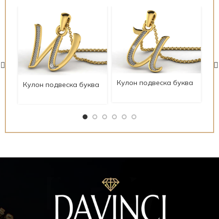
Ку
Кулон подвеска буква
Кулон подвеска буква
ky
kylonbykva31
kylonbykva33