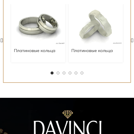
Платиновые кольца
Платиновые кольца
Пл
Art.Obr0607
Art.Obr0572
Ar