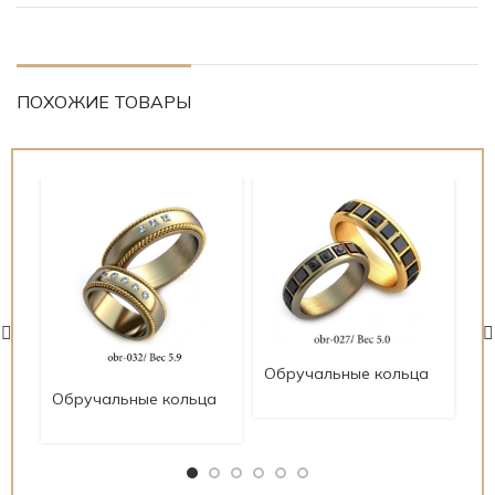
ПОХОЖИЕ ТОВАРЫ
Об
Обручальные кольца
со
современные
Обручальные кольца
ob
obrychsovr27
современные
obrychsovr32