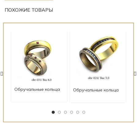
ПОХОЖИЕ ТОВАРЫ
Об
Обручальные кольца
Обручальные кольца
со
современные
современные
ob
obrychsovr31
obrychsovr24