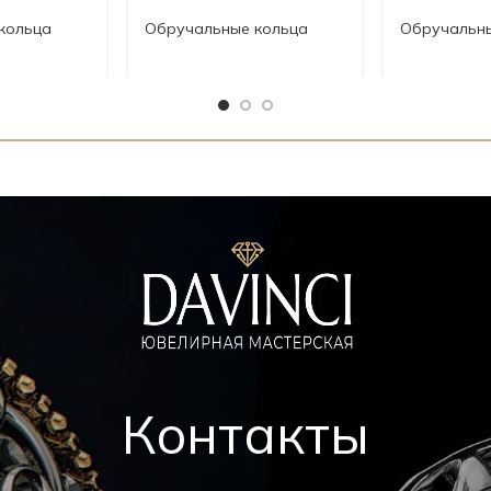
кольца
Обручальные кольца
Обручальн
01.808
01.804
Контакты