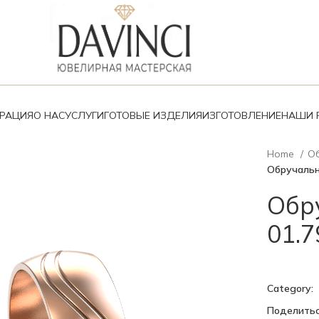
ВРАЦИЯ
О НАС
УСЛУГИ
ГОТОВЫЕ ИЗДЕЛИЯ
ИЗГОТОВЛЕНИЕ
НАШИ 
Home
О
Обручальн
Обр
01.7
Category:
Поделитьс