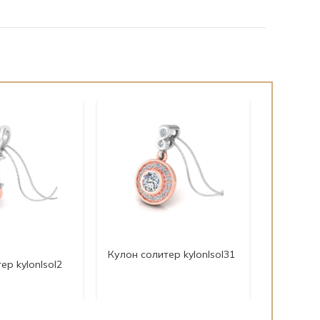
Кулон со
Кулон солитер kylonlsol31
ер kylonlsol2