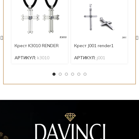
Крест K3010 RENDER
Крест J001 render1
Кр
АРТИКУЛ:
k3010
АРТИКУЛ:
j001
А